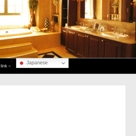
Japanese
ink –