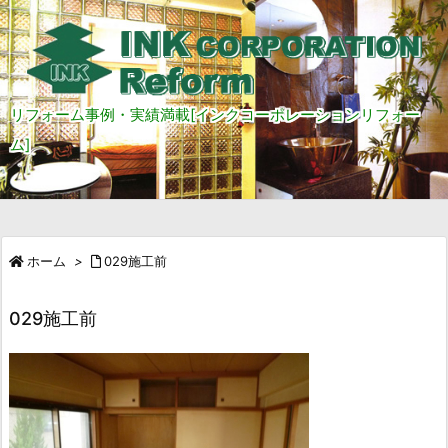
リフォーム事例・実績満載[インクコーポレーションリフォー
ム]
ホーム
>
029施工前
029施工前