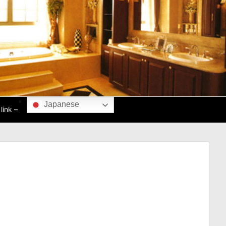
Japanese
ink –