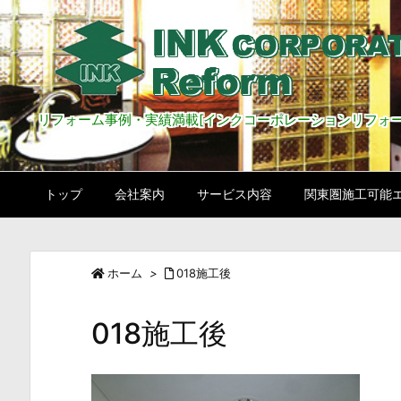
リフォーム事例・実績満載[インクコーポレーションリフォー
トップ
会社案内
サービス内容
関東圏施工可能
ホーム
>
018施工後
018施工後