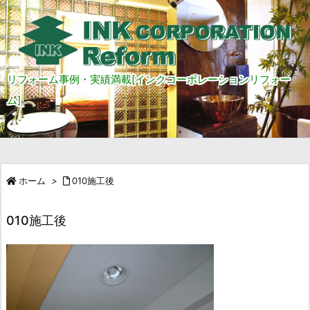
リフォーム事例・実績満載[インクコーポレーションリフォー
ム]
ホーム
>
010施工後
010施工後