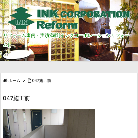
リフォーム事例・実績満載[インクコーポレーションリフォー
ム]
ホーム
>
047施工前
047施工前