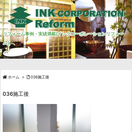
リフォーム事例・実績満載[インクコーポレーションリフォー
ム]
ホーム
>
036施工後
036施工後