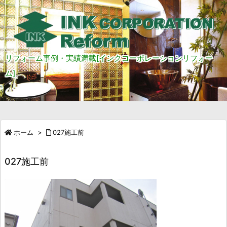
リフォーム事例・実績満載[インクコーポレーションリフォー
ム]
ホーム
>
027施工前
027施工前