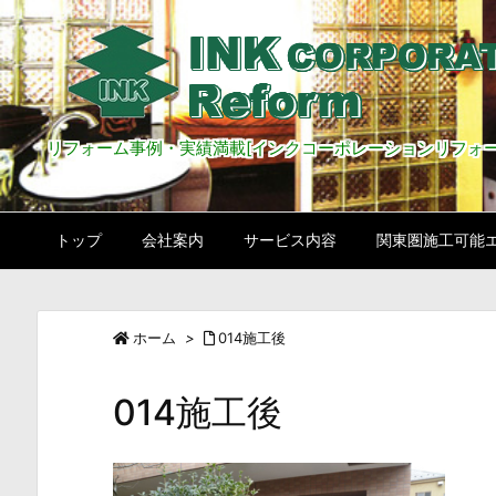
リフォーム事例・実績満載[インクコーポレーションリフォー
トップ
会社案内
サービス内容
関東圏施工可能
ホーム
>
014施工後
014施工後