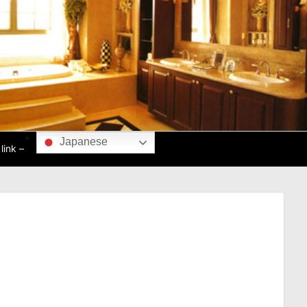
Japanese
ink –