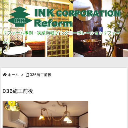
リフォーム事例・実績満載[インクコーポレーションリフォー
ム]
ホーム
>
036施工前後
036施工前後