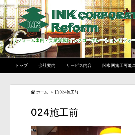
リフォーム事例・実績満載[インクコーポレーションリフォー
トップ
会社案内
サービス内容
関東圏施工可能
ホーム
>
024施工前
024施工前