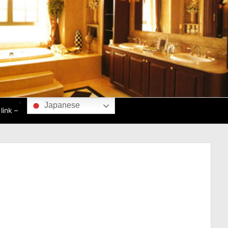
Japanese
ink –