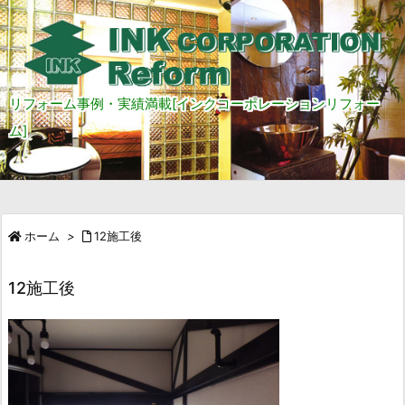
リフォーム事例・実績満載[インクコーポレーションリフォー
ム]
ホーム
>
12施工後
12施工後