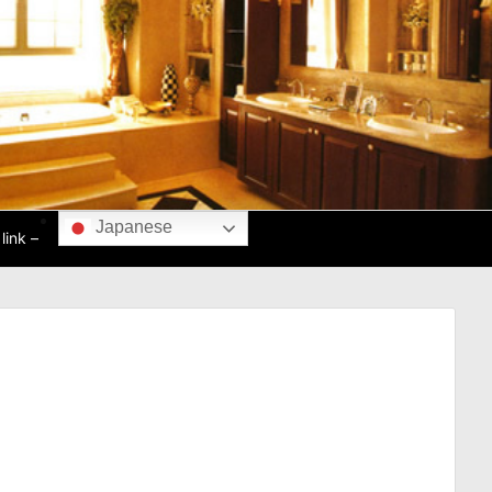
Japanese
ink –