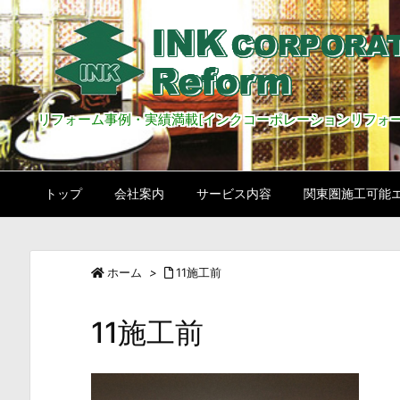
リフォーム事例・実績満載[インクコーポレーションリフォー
トップ
会社案内
サービス内容
関東圏施工可能
ホーム
>
11施工前
11施工前