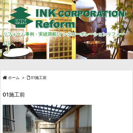
リフォーム事例・実績満載[インクコーポレーションリフォー
ム]
ホーム
>
01施工前
01施工前