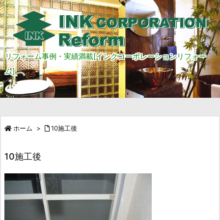
リフォーム事例・実績満載[インクコーポレーションリフォー
ム]
ホーム
>
10施工後
10施工後