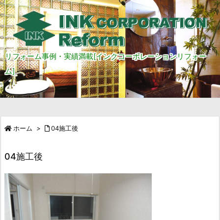
リフォーム事例・実績満載[インクコーポレーションリフォー
ム]
ホーム
>
04施工後
04施工後