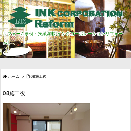
リフォーム事例・実績満載[インクコーポレーションリフォー
ム]
ホーム
>
08施工後
08施工後