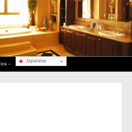
Japanese
ink –