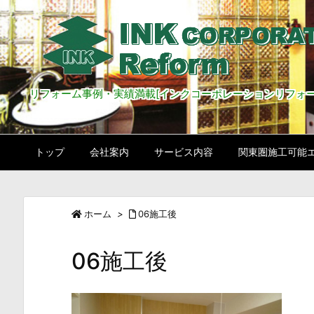
リフォーム事例・実績満載[インクコーポレーションリフォー
トップ
会社案内
サービス内容
関東圏施工可能
ホーム
>
06施工後
06施工後