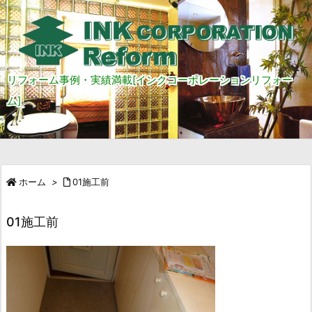
リフォーム事例・実績満載[インクコーポレーションリフォー
ム]
ホーム
>
01施工前
01施工前