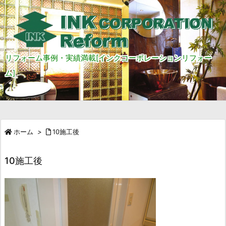
リフォーム事例・実績満載[インクコーポレーションリフォー
ム]
ホーム
>
10施工後
10施工後