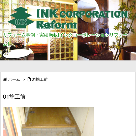
リフォーム事例・実績満載[インクコーポレーションリフォー
ム]
ホーム
>
01施工前
01施工前