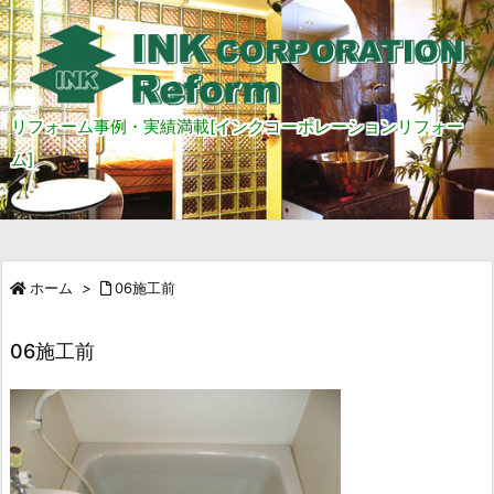
リフォーム事例・実績満載[インクコーポレーションリフォー
ム]
ホーム
>
06施工前
06施工前