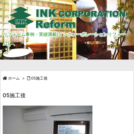
リフォーム事例・実績満載[インクコーポレーションリフォー
ム]
ホーム
>
05施工後
05施工後