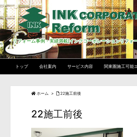
リフォーム事例・実績満載[インクコーポレーションリフォー
トップ
会社案内
サービス内容
関東圏施工可能
ホーム
>
22施工前後
22施工前後