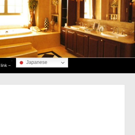
Japanese
ink –