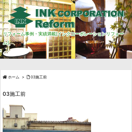
リフォーム事例・実績満載[インクコーポレーションリフォー
ム]
ホーム
>
03施工前
03施工前