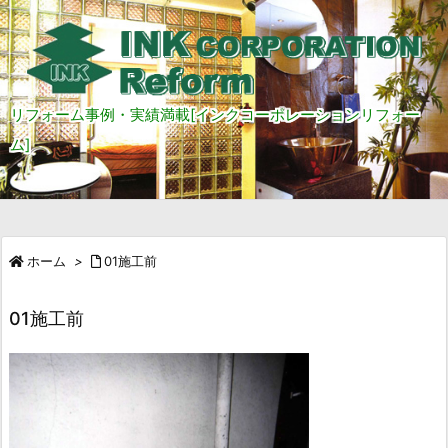
リフォーム事例・実績満載[インクコーポレーションリフォー
ム]
ホーム
>
01施工前
01施工前