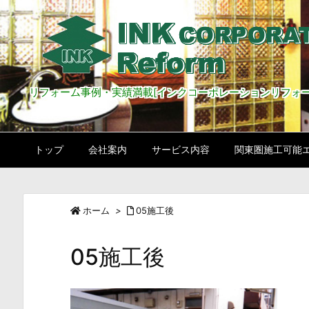
リフォーム事例・実績満載[インクコーポレーションリフォー
トップ
会社案内
サービス内容
関東圏施工可能
ホーム
>
05施工後
05施工後