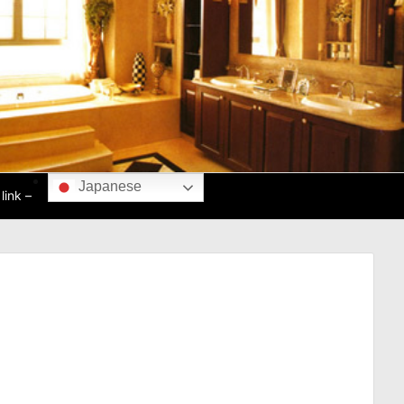
Japanese
ink –