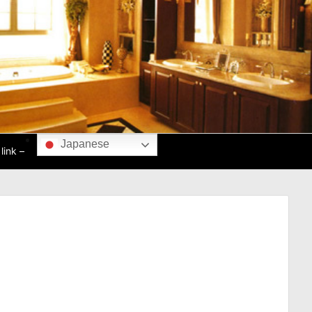
Japanese
ink –