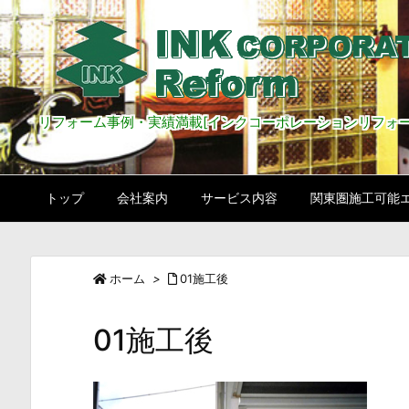
リフォーム事例・実績満載[インクコーポレーションリフォー
トップ
会社案内
サービス内容
関東圏施工可能
ホーム
>
01施工後
01施工後