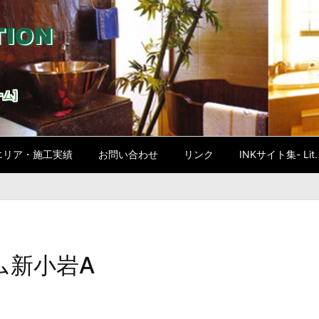
ム]
エリア・施工実績
お問い合わせ
リンク
INKサイト集- Lit. l
ム新小岩A