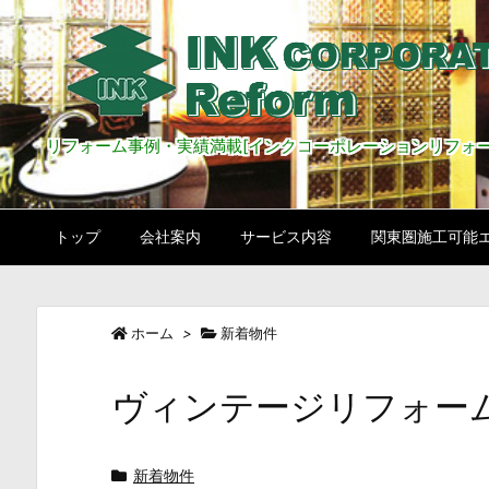
リフォーム事例・実績満載[インクコーポレーションリフォー
トップ
会社案内
サービス内容
関東圏施工可能
ホーム
>
新着物件
ヴィンテージリフォー
新着物件