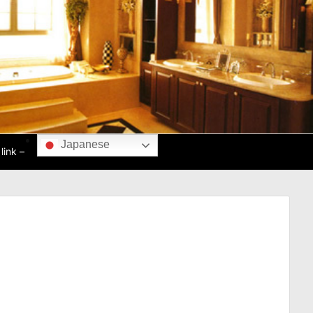
Japanese
ink –