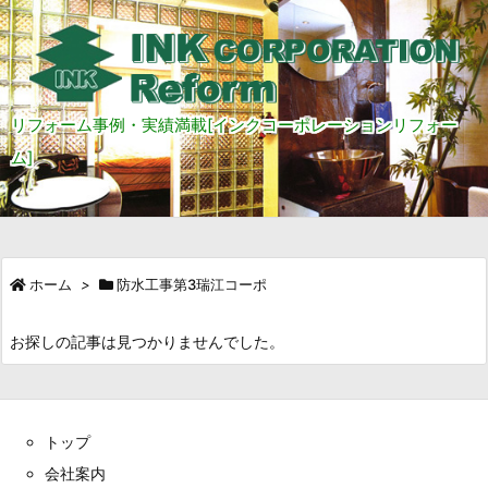
リフォーム事例・実績満載[インクコーポレーションリフォー
ム]
ホーム
>
防水工事第3瑞江コーポ
お探しの記事は見つかりませんでした。
トップ
会社案内