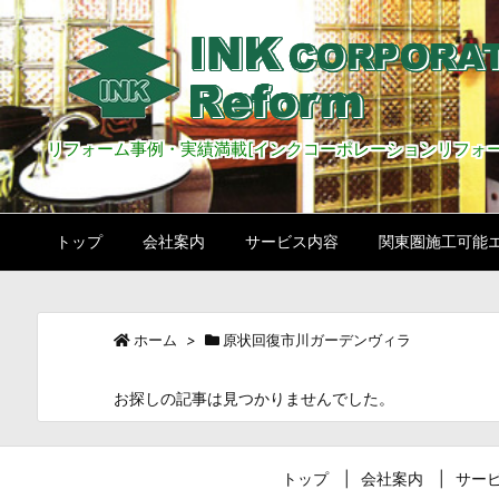
リフォーム事例・実績満載[インクコーポレーションリフォー
トップ
会社案内
サービス内容
関東圏施工可能
ホーム
>
原状回復市川ガーデンヴィラ
お探しの記事は見つかりませんでした。
トップ
会社案内
サー